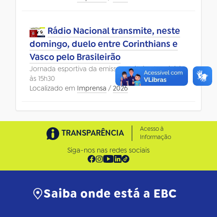
Rádio Nacional transmite, neste
domingo, duelo entre Corinthians e
Vasco pelo Brasileirão
Jornada esportiva da emissora pública tem início
às 15h30
Localizado em
Imprensa
/
2026
Acesso à
TRANSPARÊNCIA
Informação
Siga-nos nas redes sociais
Saiba onde está a EBC