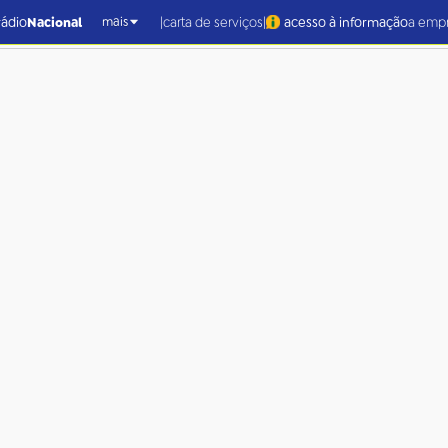
|
|
rádio
Nacional
carta de serviços
acesso à informação
a emp
mais