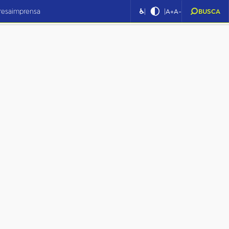
|
|
resa
imprensa
♿
A+
A-
BUSCA