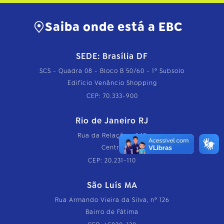
Saiba onde está a EBC
SEDE: Brasília DF
SCS - Quadra 08 - Bloco B 50/60 - 1º Subsolo
Edifício Venâncio Shopping
CEP: 70.333-900
Rio de Janeiro RJ
Rua da Relação, nº 18
Centro
CEP: 20.231-110
São Luís MA
Rua Armando Vieira da Silva, nº 126
Bairro de Fátima