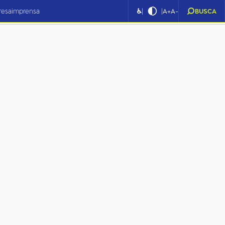
|
|
resa
imprensa
♿
A+
A-
BUSCA