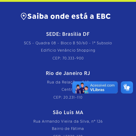
Saiba onde está a EBC
SEDE: Brasília DF
SCS - Quadra 08 - Bloco B 50/60 - 1º Subsolo
Edifício Venâncio Shopping
CEP: 70.333-900
Rio de Janeiro RJ
Rua da Relação, nº 18
Centro
CEP: 20.231-110
São Luís MA
Rua Armando Vieira da Silva, nº 126
Bairro de Fátima