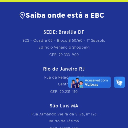
Saiba onde está a EBC
SEDE: Brasília DF
SCS - Quadra 08 - Bloco B 50/60 - 1º Subsolo
Edifício Venâncio Shopping
CEP: 70.333-900
Rio de Janeiro RJ
Rua da Relação, nº 18
Centro
CEP: 20.231-110
São Luís MA
Rua Armando Vieira da Silva, nº 126
Bairro de Fátima