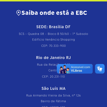
Saiba onde está a EBC
SEDE: Brasília DF
SCS - Quadra 08 - Bloco B 50/60 - 1º Subsolo
Edifício Venâncio Shopping
CEP: 70.333-900
Rio de Janeiro RJ
Rua da Relação, nº 18
Centro
CEP: 20.231-110
São Luís MA
Rua Armando Vieira da Silva, nº 126
Bairro de Fátima