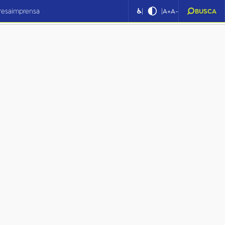
|
|
resa
imprensa
♿
A+
A-
BUSCA