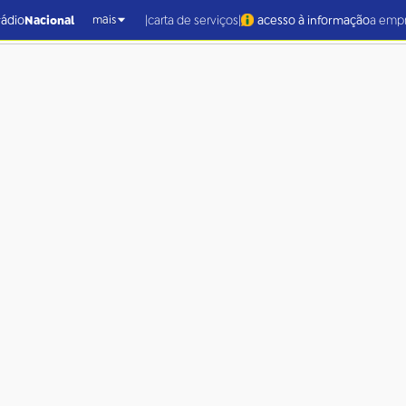
|
|
rádio
Nacional
carta de serviços
acesso à informação
a emp
mais