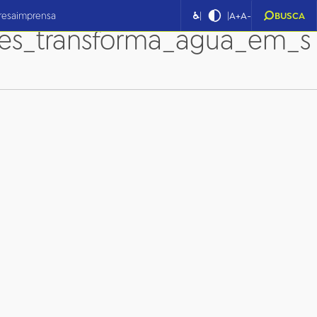
|
|
resa
imprensa
♿
A+
A-
BUSCA
ses_transforma_agua_em_s