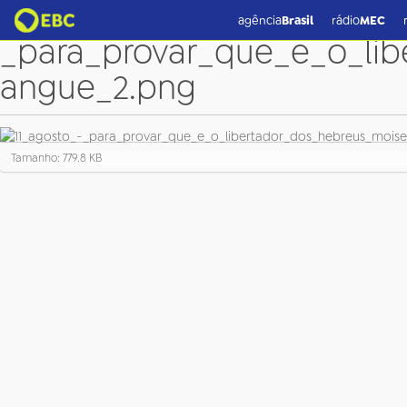
11_agosto_-
agência
Brasil
rádio
MEC
_para_provar_que_e_o_li
angue_2.png
C
Tamanho: 779.8 KB
l
i
q
u
e
p
a
r
a
v
e
r
a
i
m
a