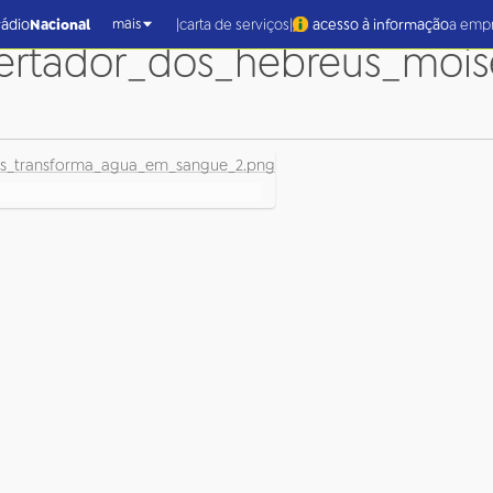
|
|
rádio
Nacional
carta de serviços
acesso à informação
a emp
mais
bertador_dos_hebreus_moi