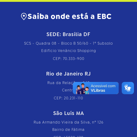
Saiba onde está a EBC
SEDE: Brasília DF
SCS - Quadra 08 - Bloco B 50/60 - 1º Subsolo
Edifício Venâncio Shopping
CEP: 70.333-900
Rio de Janeiro RJ
Rua da Relação, nº 18
Centro
CEP: 20.231-110
São Luís MA
Rua Armando Vieira da Silva, nº 126
Bairro de Fátima