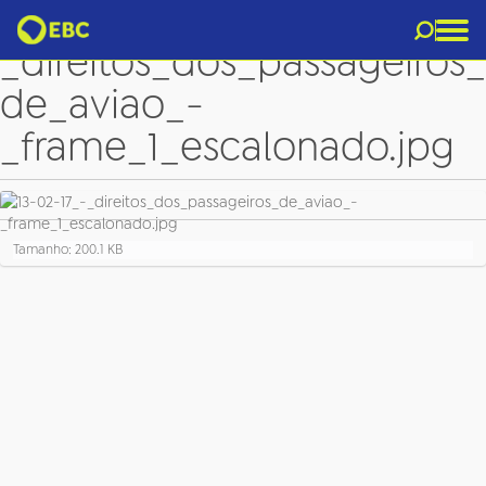
13-02-17_-
_direitos_dos_passageiros_
de_aviao_-
_frame_1_escalonado.jpg
C
Tamanho: 200.1 KB
l
i
q
u
e
p
a
r
a
v
e
r