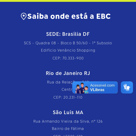
Saiba onde está a EBC
SEDE: Brasília DF
SCS - Quadra 08 - Bloco B 50/60 - 1º Subsolo
Edifício Venâncio Shopping
CEP: 70.333-900
Rio de Janeiro RJ
Rua da Relação, nº 18
Centro
CEP: 20.231-110
São Luís MA
Rua Armando Vieira da Silva, nº 126
Bairro de Fátima