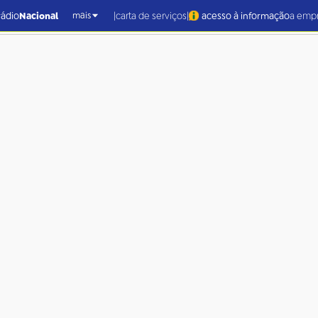
|
|
rádio
Nacional
carta de serviços
acesso à informação
a emp
mais