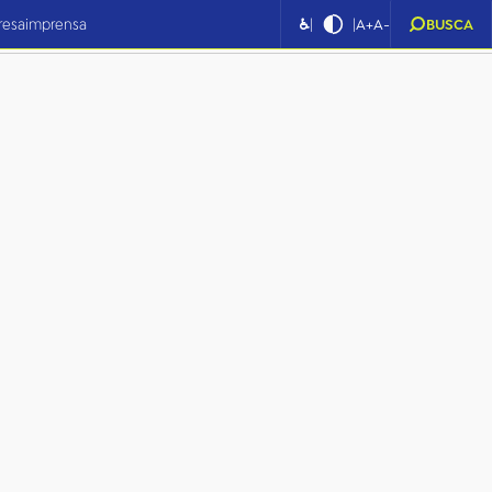
|
|
resa
imprensa
♿
A+
A-
BUSCA