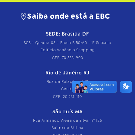
Saiba onde está a EBC
SEDE: Brasília DF
SCS - Quadra 08 - Bloco B 50/60 - 1º Subsolo
Edifício Venâncio Shopping
CEP: 70.333-900
Rio de Janeiro RJ
Rua da Relação, nº 18
Centro
CEP: 20.231-110
São Luís MA
Rua Armando Vieira da Silva, nº 126
Bairro de Fátima