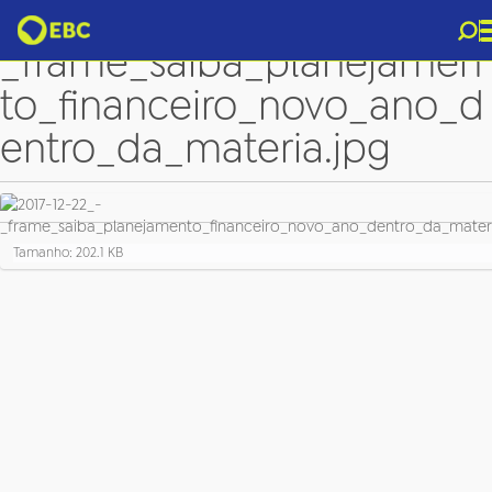
2017-12-22_-
_frame_saiba_planejamen
to_financeiro_novo_ano_d
entro_da_materia.jpg
C
Tamanho: 202.1 KB
l
i
q
u
e
p
a
r
a
v
e
r