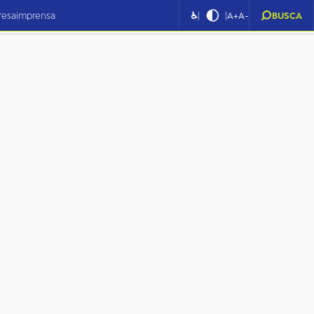
|
|
resa
imprensa
♿
A+
A-
BUSCA