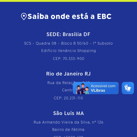
Saiba onde está a EBC
SEDE: Brasília DF
SCS - Quadra 08 - Bloco B 50/60 - 1º Subsolo
Edifício Venâncio Shopping
CEP: 70.333-900
Rio de Janeiro RJ
Rua da Relação, nº 18
Centro
CEP: 20.231-110
São Luís MA
Rua Armando Vieira da Silva, nº 126
Bairro de Fátima