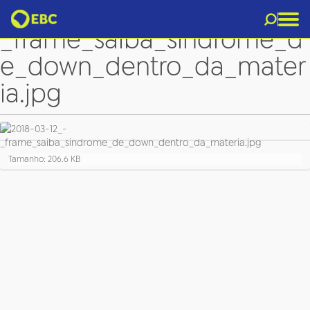
2018-03-12_-
_frame_saiba_sindrome_d
e_down_dentro_da_mater
ia.jpg
C
Tamanho: 206.6 KB
l
i
q
u
e
p
a
r
a
v
e
r