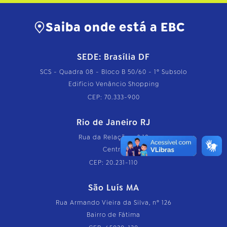
Saiba onde está a EBC
SEDE: Brasília DF
SCS - Quadra 08 - Bloco B 50/60 - 1º Subsolo
Edifício Venâncio Shopping
CEP: 70.333-900
Rio de Janeiro RJ
Rua da Relação, nº 18
Centro
CEP: 20.231-110
São Luís MA
Rua Armando Vieira da Silva, nº 126
Bairro de Fátima