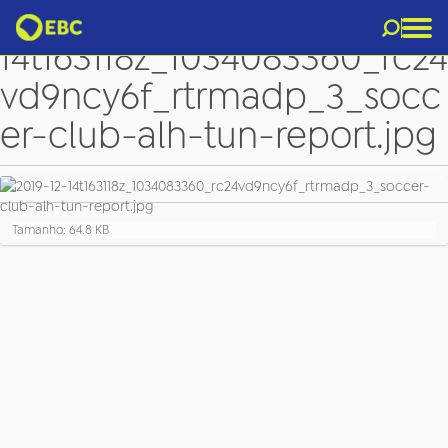
2019-12-
14t163118z_1034083360_rc24
vd9ncy6f_rtrmadp_3_socc
er-club-alh-tun-report.jpg
C
Tamanho: 64.8 KB
l
i
q
u
e
p
a
r
a
v
e
r