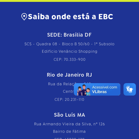
Saiba onde está a EBC
SEDE: Brasília DF
SCS - Quadra 08 - Bloco B 50/60 - 1º Subsolo
Edifício Venâncio Shopping
CEP: 70.333-900
Rio de Janeiro RJ
Rua da Relação, nº 18
Centro
CEP: 20.231-110
São Luís MA
Rua Armando Vieira da Silva, nº 126
Bairro de Fátima