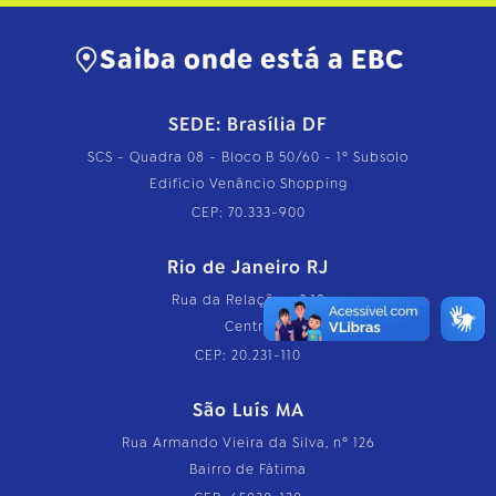
Saiba onde está a EBC
SEDE: Brasília DF
SCS - Quadra 08 - Bloco B 50/60 - 1º Subsolo
Edifício Venâncio Shopping
CEP: 70.333-900
Rio de Janeiro RJ
Rua da Relação, nº 18
Centro
CEP: 20.231-110
São Luís MA
Rua Armando Vieira da Silva, nº 126
Bairro de Fátima