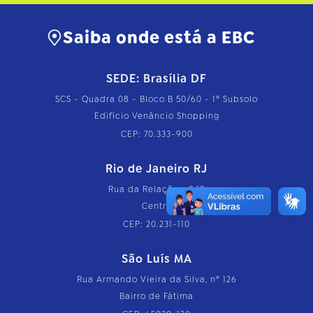
Saiba onde está a EBC
SEDE: Brasília DF
SCS - Quadra 08 - Bloco B 50/60 - 1º Subsolo
Edifício Venâncio Shopping
CEP: 70.333-900
Rio de Janeiro RJ
Rua da Relação, nº 18
Centro
CEP: 20.231-110
São Luís MA
Rua Armando Vieira da Silva, nº 126
Bairro de Fátima