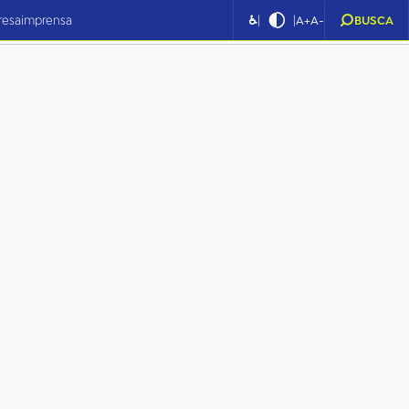
|
|
resa
imprensa
♿
A+
A-
BUSCA