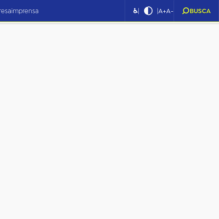
|
|
resa
imprensa
♿
A+
A-
BUSCA