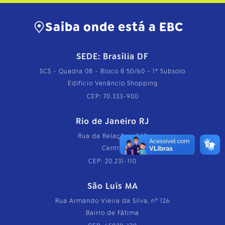
Saiba onde está a EBC
SEDE: Brasília DF
SCS - Quadra 08 - Bloco B 50/60 - 1º Subsolo
Edifício Venâncio Shopping
CEP: 70.333-900
Rio de Janeiro RJ
Rua da Relação, nº 18
Centro
CEP: 20.231-110
São Luís MA
Rua Armando Vieira da Silva, nº 126
Bairro de Fátima