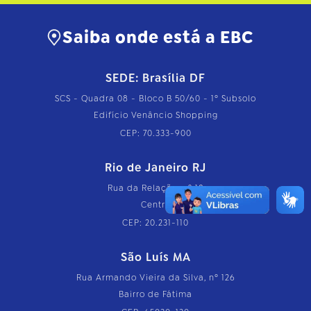
Saiba onde está a EBC
SEDE: Brasília DF
SCS - Quadra 08 - Bloco B 50/60 - 1º Subsolo
Edifício Venâncio Shopping
CEP: 70.333-900
Rio de Janeiro RJ
Rua da Relação, nº 18
Centro
CEP: 20.231-110
São Luís MA
Rua Armando Vieira da Silva, nº 126
Bairro de Fátima