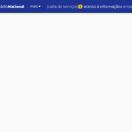
|
|
rádio
Nacional
carta de serviços
acesso à informação
a emp
mais