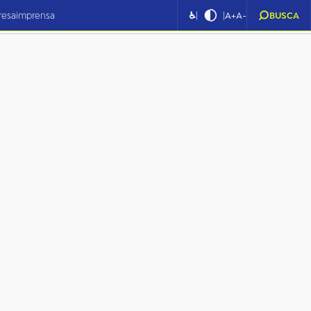
|
|
resa
imprensa
♿
A+
A-
BUSCA