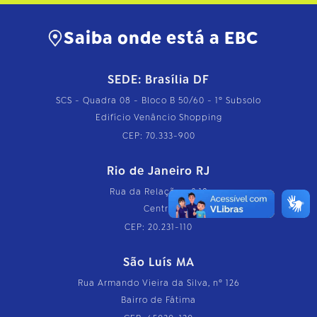
Saiba onde está a EBC
SEDE: Brasília DF
SCS - Quadra 08 - Bloco B 50/60 - 1º Subsolo
Edifício Venâncio Shopping
CEP: 70.333-900
Rio de Janeiro RJ
Rua da Relação, nº 18
Centro
CEP: 20.231-110
São Luís MA
Rua Armando Vieira da Silva, nº 126
Bairro de Fátima