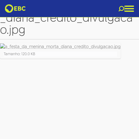
a_festa_da_menina_morta
_diana_credito_divulgaca
o.jpg
C
Tamanho: 120.0 KB
l
i
q
u
e
p
a
r
a
v
e
r
a
i
m
a