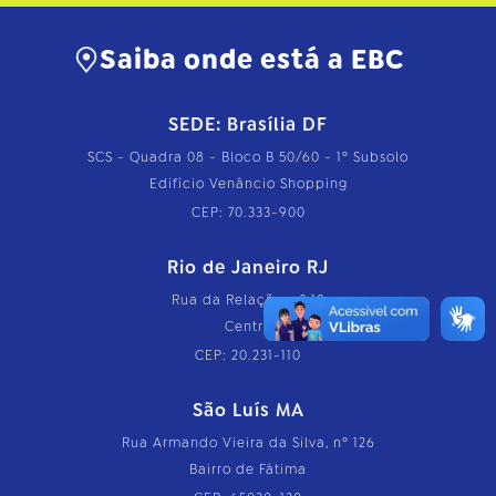
Saiba onde está a EBC
SEDE: Brasília DF
SCS - Quadra 08 - Bloco B 50/60 - 1º Subsolo
Edifício Venâncio Shopping
CEP: 70.333-900
Rio de Janeiro RJ
Rua da Relação, nº 18
Centro
CEP: 20.231-110
São Luís MA
Rua Armando Vieira da Silva, nº 126
Bairro de Fátima