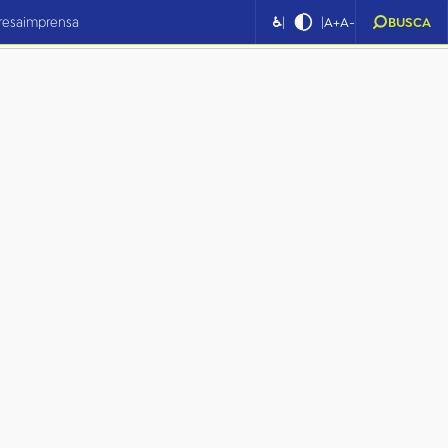
|
|
resa
imprensa
♿
A+
A-
BUSCA