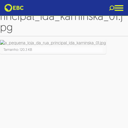
a_pequena_loja_da_rua_p
rincipal_ida_kaminska_01.j
pg
C
Tamanho: 120.3 KB
l
i
q
u
e
p
a
r
a
v
e
r
a
i
m
a