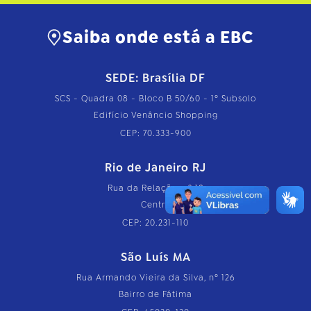
Saiba onde está a EBC
SEDE: Brasília DF
SCS - Quadra 08 - Bloco B 50/60 - 1º Subsolo
Edifício Venâncio Shopping
CEP: 70.333-900
Rio de Janeiro RJ
Rua da Relação, nº 18
Centro
CEP: 20.231-110
São Luís MA
Rua Armando Vieira da Silva, nº 126
Bairro de Fátima