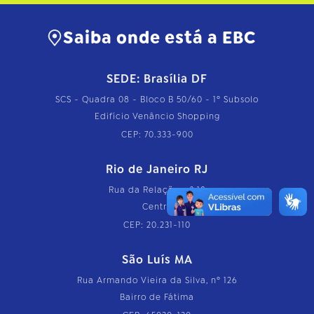
Saiba onde está a EBC
SEDE: Brasília DF
SCS - Quadra 08 - Bloco B 50/60 - 1º Subsolo
Edifício Venâncio Shopping
CEP: 70.333-900
Rio de Janeiro RJ
Rua da Relação, nº 18
Centro
CEP: 20.231-110
São Luís MA
Rua Armando Vieira da Silva, nº 126
Bairro de Fátima