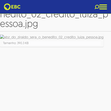
abz_do_ziraldo_sera_o_be
nedito_02_credito_luiza_p
essoa.jpg
C
Tamanho: 390.3 KB
l
i
q
u
e
p
a
r
a
v
e
r
a
i
m
a