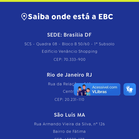
Saiba onde está a EBC
SEDE: Brasília DF
SCS - Quadra 08 - Bloco B 50/60 - 1º Subsolo
Edifício Venâncio Shopping
CEP: 70.333-900
Rio de Janeiro RJ
Rua da Relação, nº 18
Centro
CEP: 20.231-110
São Luís MA
Rua Armando Vieira da Silva, nº 126
Bairro de Fátima