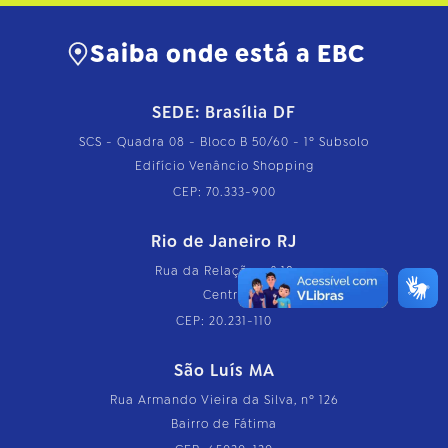
Saiba onde está a EBC
SEDE: Brasília DF
SCS - Quadra 08 - Bloco B 50/60 - 1º Subsolo
Edifício Venâncio Shopping
CEP: 70.333-900
Rio de Janeiro RJ
Rua da Relação, nº 18
Centro
CEP: 20.231-110
São Luís MA
Rua Armando Vieira da Silva, nº 126
Bairro de Fátima