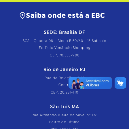
Saiba onde está a EBC
SEDE: Brasília DF
SCS - Quadra 08 - Bloco B 50/60 - 1º Subsolo
Edifício Venâncio Shopping
CEP: 70.333-900
Rio de Janeiro RJ
Rua da Relação, nº 18
Centro
CEP: 20.231-110
São Luís MA
Rua Armando Vieira da Silva, nº 126
Bairro de Fátima