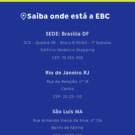
…
Saiba onde está a EBC
SEDE: Brasília DF
SCS - Quadra 08 - Bloco B 50/60 - 1º Subsolo
Edifício Venâncio Shopping
CEP: 70.333-900
Rio de Janeiro RJ
Rua da Relação, nº 18
Centro
CEP: 20.231-110
São Luís MA
Rua Armando Vieira da Silva, nº 126
Bairro de Fátima