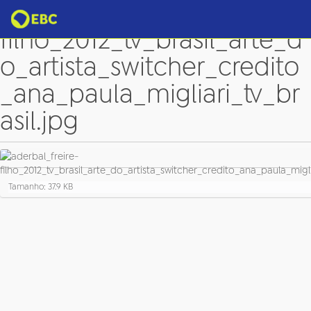
aderbal_freire-
filho_2012_tv_brasil_arte_d
o_artista_switcher_credito
_ana_paula_migliari_tv_br
asil.jpg
C
Tamanho: 37.9 KB
l
i
q
u
e
p
a
r
a
v