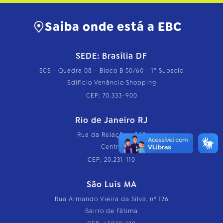
Saiba onde está a EBC
SEDE: Brasília DF
SCS - Quadra 08 - Bloco B 50/60 - 1º Subsolo
Edifício Venâncio Shopping
CEP: 70.333-900
Rio de Janeiro RJ
Rua da Relação, nº 18
Centro
CEP: 20.231-110
São Luís MA
Rua Armando Vieira da Silva, nº 126
Bairro de Fátima