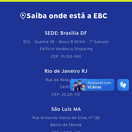
Saiba onde está a EBC
SEDE: Brasília DF
SCS - Quadra 08 - Bloco B 50/60 - 1º Subsolo
Edifício Venâncio Shopping
CEP: 70.333-900
Rio de Janeiro RJ
Rua da Relação, nº 18
Centro
CEP: 20.231-110
São Luís MA
Rua Armando Vieira da Silva, nº 126
Bairro de Fátima