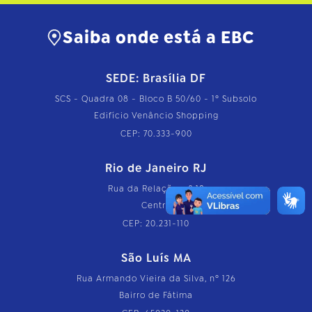
Saiba onde está a EBC
SEDE: Brasília DF
SCS - Quadra 08 - Bloco B 50/60 - 1º Subsolo
Edifício Venâncio Shopping
CEP: 70.333-900
Rio de Janeiro RJ
Rua da Relação, nº 18
Centro
CEP: 20.231-110
São Luís MA
Rua Armando Vieira da Silva, nº 126
Bairro de Fátima