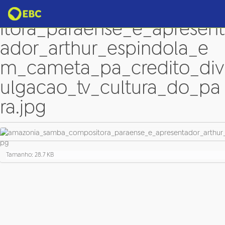
amazonia_samba_compos
itora_paraense_e_apresent
ador_arthur_espindola_e
m_cameta_pa_credito_div
ulgacao_tv_cultura_do_pa
ra.jpg
C
Tamanho: 28.7 KB
l
i
q
u
e
p
a
r