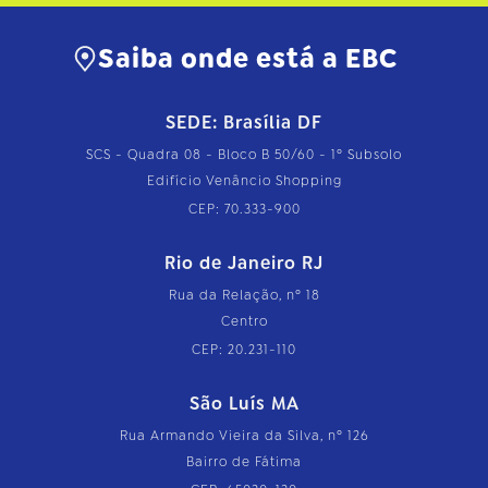
t
o
…
Saiba onde está a EBC
SEDE: Brasília DF
SCS - Quadra 08 - Bloco B 50/60 - 1º Subsolo
Edifício Venâncio Shopping
CEP: 70.333-900
Rio de Janeiro RJ
Rua da Relação, nº 18
Centro
CEP: 20.231-110
São Luís MA
Rua Armando Vieira da Silva, nº 126
Bairro de Fátima