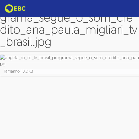
angela_ro_ro_tv_brasil_pro
grama_segue_o_som_cre
dito_ana_paula_migliari_tv
_brasil.jpg
C
Tamanho: 18.2 KB
l
i
q
u
e
p
a
r
a
v
e
r