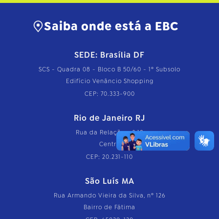
Saiba onde está a EBC
SEDE: Brasília DF
SCS - Quadra 08 - Bloco B 50/60 - 1º Subsolo
Edifício Venâncio Shopping
CEP: 70.333-900
Rio de Janeiro RJ
Rua da Relação, nº 18
Centro
CEP: 20.231-110
São Luís MA
Rua Armando Vieira da Silva, nº 126
Bairro de Fátima