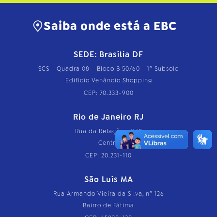
Saiba onde está a EBC
SEDE: Brasília DF
SCS - Quadra 08 - Bloco B 50/60 - 1º Subsolo
Edifício Venâncio Shopping
CEP: 70.333-900
Rio de Janeiro RJ
Rua da Relação, nº 18
Centro
CEP: 20.231-110
São Luís MA
Rua Armando Vieira da Silva, nº 126
Bairro de Fátima