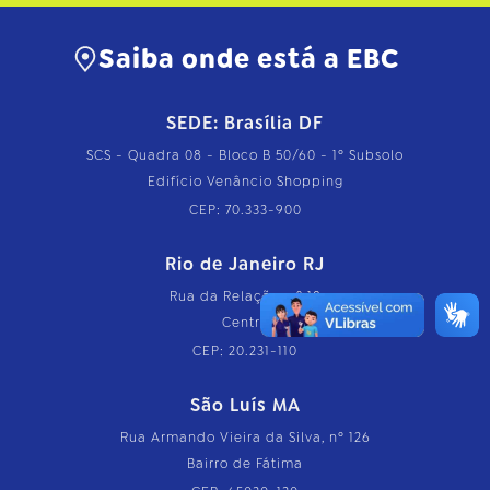
Saiba onde está a EBC
SEDE: Brasília DF
SCS - Quadra 08 - Bloco B 50/60 - 1º Subsolo
Edifício Venâncio Shopping
CEP: 70.333-900
Rio de Janeiro RJ
Rua da Relação, nº 18
Centro
CEP: 20.231-110
São Luís MA
Rua Armando Vieira da Silva, nº 126
Bairro de Fátima