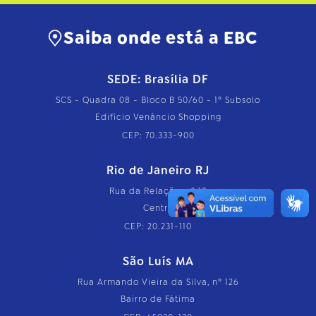
Saiba onde está a EBC
SEDE: Brasília DF
SCS - Quadra 08 - Bloco B 50/60 - 1º Subsolo
Edifício Venâncio Shopping
CEP: 70.333-900
Rio de Janeiro RJ
Rua da Relação, nº 18
Centro
CEP: 20.231-110
São Luís MA
Rua Armando Vieira da Silva, nº 126
Bairro de Fátima