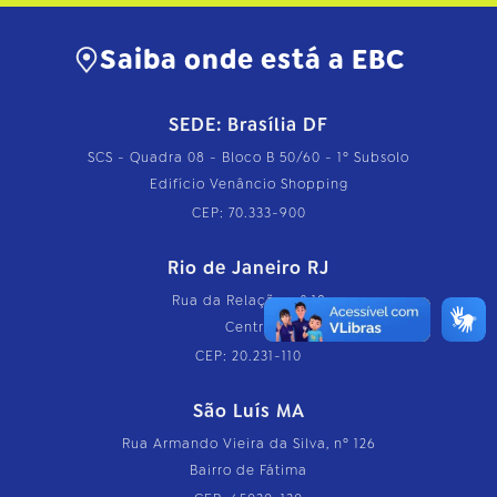
Saiba onde está a EBC
SEDE: Brasília DF
SCS - Quadra 08 - Bloco B 50/60 - 1º Subsolo
Edifício Venâncio Shopping
CEP: 70.333-900
Rio de Janeiro RJ
Rua da Relação, nº 18
Centro
CEP: 20.231-110
São Luís MA
Rua Armando Vieira da Silva, nº 126
Bairro de Fátima