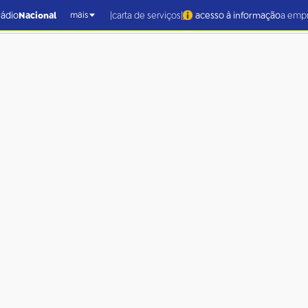
|
|
rádio
Nacional
carta de serviços
acesso à informação
a emp
mais