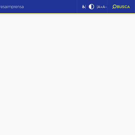
|
|
resa
imprensa
♿
A+
A-
BUSCA