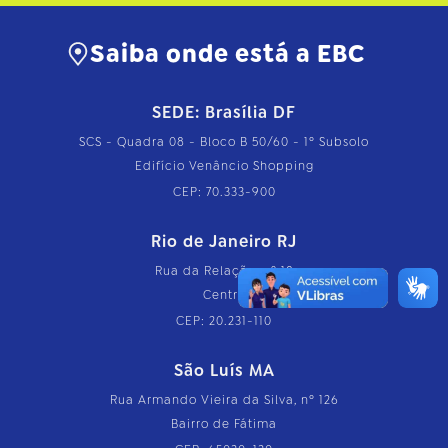
Saiba onde está a EBC
SEDE: Brasília DF
SCS - Quadra 08 - Bloco B 50/60 - 1º Subsolo
Edifício Venâncio Shopping
CEP: 70.333-900
Rio de Janeiro RJ
Rua da Relação, nº 18
Centro
CEP: 20.231-110
São Luís MA
Rua Armando Vieira da Silva, nº 126
Bairro de Fátima