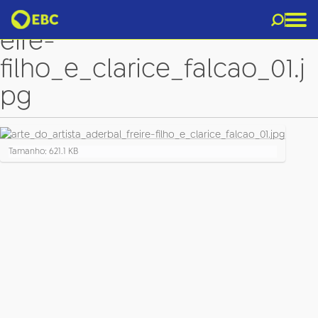
arte_do_artista_aderbal_fr
eire-
filho_e_clarice_falcao_01.j
pg
C
Tamanho: 621.1 KB
l
i
q
u
e
p
a
r
a
v
e
r
a