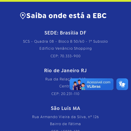
Saiba onde está a EBC
SEDE: Brasília DF
SCS - Quadra 08 - Bloco B 50/60 - 1º Subsolo
Edifício Venâncio Shopping
CEP: 70.333-900
Rio de Janeiro RJ
Rua da Relação, nº 18
Centro
CEP: 20.231-110
São Luís MA
Rua Armando Vieira da Silva, nº 126
Bairro de Fátima