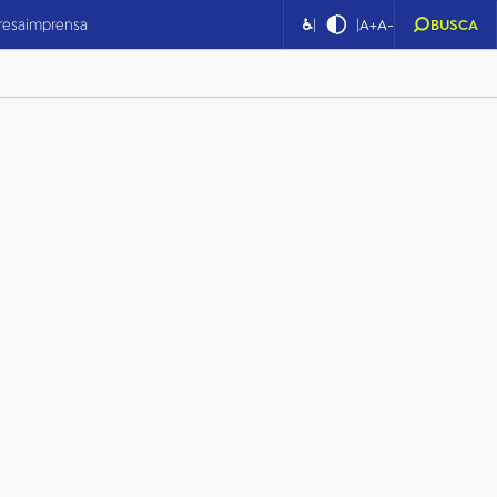
|
|
resa
imprensa
♿
A+
A-
BUSCA