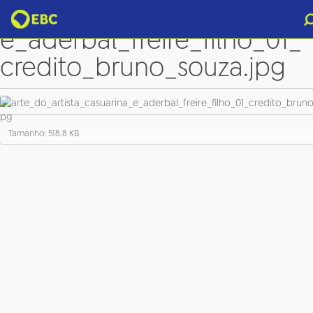
arte_do_artista_casuarina_
e_aderbal_freire_filho_01_
credito_bruno_souza.jpg
C
Tamanho: 518.8 KB
l
i
q
u
e
p
a
r
a
v
e
r
a
i
m