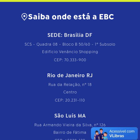
Saiba onde está a EBC
SEDE: Brasília DF
SCS - Quadra 08 - Bloco B 50/60 - 1º Subsolo
Edifício Venâncio Shopping
CEP: 70.333-900
Rio de Janeiro RJ
Rua da Relação, nº 18
Centro
CEP: 20.231-110
São Luís MA
Rua Armando Vieira da Silva, nº 126
Bairro de Fátima