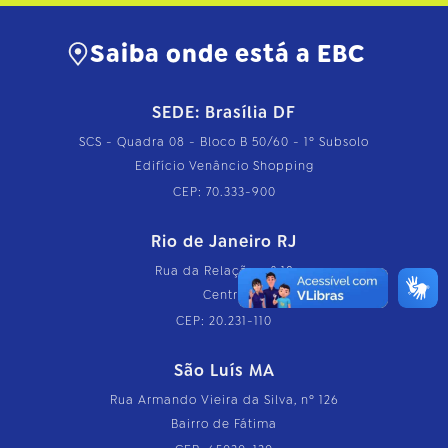
Saiba onde está a EBC
SEDE: Brasília DF
SCS - Quadra 08 - Bloco B 50/60 - 1º Subsolo
Edifício Venâncio Shopping
CEP: 70.333-900
Rio de Janeiro RJ
Rua da Relação, nº 18
Centro
CEP: 20.231-110
São Luís MA
Rua Armando Vieira da Silva, nº 126
Bairro de Fátima